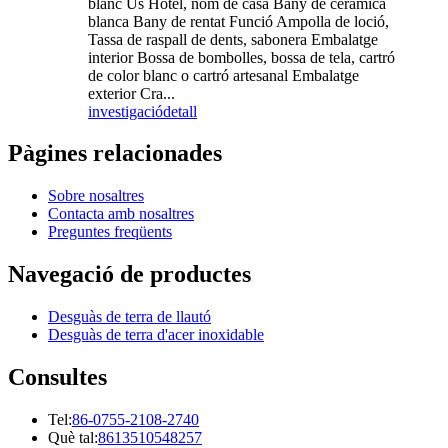
blanc Ús Hotel, nom de casa Bany de ceràmica
blanca Bany de rentat Funció Ampolla de loció,
Tassa de raspall de dents, sabonera Embalatge
interior Bossa de bombolles, bossa de tela, cartró
de color blanc o cartró artesanal Embalatge
exterior Cra...
investigació
detall
Pàgines relacionades
Sobre nosaltres
Contacta amb nosaltres
Preguntes freqüents
Navegació de productes
Desguàs de terra de llautó
Desguàs de terra d'acer inoxidable
Consultes
Tel:
86-0755-2108-2740
Què tal:
8613510548257