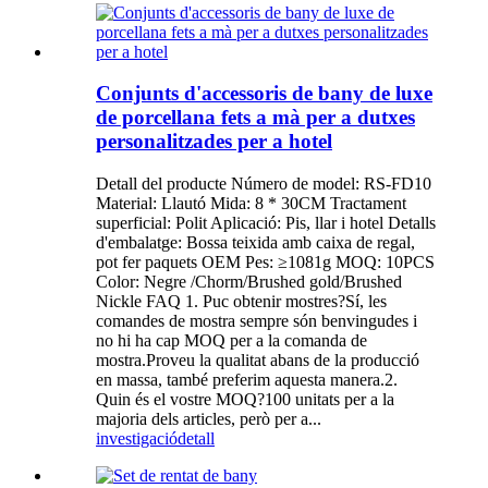
Conjunts d'accessoris de bany de luxe
de porcellana fets a mà per a dutxes
personalitzades per a hotel
Detall del producte Número de model: RS-FD10
Material: Llautó Mida: 8 * 30CM Tractament
superficial: Polit Aplicació: Pis, llar i hotel Detalls
d'embalatge: Bossa teixida amb caixa de regal,
pot fer paquets OEM Pes: ≥1081g MOQ: 10PCS
Color: Negre /Chorm/Brushed gold/Brushed
Nickle FAQ 1. Puc obtenir mostres?Sí, les
comandes de mostra sempre són benvingudes i
no hi ha cap MOQ per a la comanda de
mostra.Proveu la qualitat abans de la producció
en massa, també preferim aquesta manera.2.
Quin és el vostre MOQ?100 unitats per a la
majoria dels articles, però per a...
investigació
detall