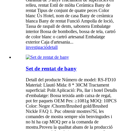
relleu, rentat Estil de mòlta Ceràmica Bany de
rentat Tipus de conjunt de quatre peces Color
blanc Ús Hotel, nom de casa Bany de ceràmica
blanca Bany de rentat Funció Ampolla de loció,
Tassa de raspall de dents, sabonera Embalatge
interior Bossa de bombolles, bossa de tela, cartró
de color blanc o cartró artesanal Embalatge
exterior Caja d'artesania...
investigació
detall
Set de rentat de bany
Detall del producte Número de model: RS-FD10
Material: Llautó Mida: 8 * 30CM Tractament
superficial: Polit Aplicació: Pis, llar i hotel Detalls
d'embalatge: Bossa teixida amb caixa de regal,
pot fer paquets OEM Pes: ≥1081g MOQ: 10PCS
Color: Negre /Chorm/Brushed gold/Brushed
Nickle FAQ 1. Puc obtenir mostres?Sí, les
comandes de mostra sempre són benvingudes i
no hi ha cap MOQ per a la comanda de
mostra.Proveu la qualitat abans de la producció