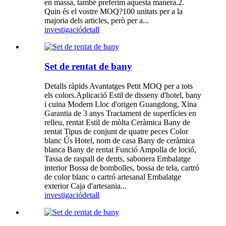
en massa, també preferim aquesta manera.2.
Quin és el vostre MOQ?100 unitats per a la
majoria dels articles, però per a...
investigació
detall
Set de rentat de bany
Detalls ràpids Avantatges Petit MOQ per a tots
els colors.Aplicació Estil de disseny d'hotel, bany
i cuina Modern Lloc d'origen Guangdong, Xina
Garantia de 3 anys Tractament de superfícies en
relleu, rentat Estil de mòlta Ceràmica Bany de
rentat Tipus de conjunt de quatre peces Color
blanc Ús Hotel, nom de casa Bany de ceràmica
blanca Bany de rentat Funció Ampolla de loció,
Tassa de raspall de dents, sabonera Embalatge
interior Bossa de bombolles, bossa de tela, cartró
de color blanc o cartró artesanal Embalatge
exterior Caja d'artesania...
investigació
detall