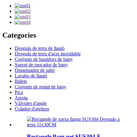
Categories
Desguàs de terra de llautó
Desguàs de terra d'acer inoxidable
Conjunts de bastidors de bany
Suport de mocador de bany
Dispensador de sabó
Lavabo de llautó
Bidets
Conjunts de rentat de bany
Pica
Aixeta
Vàlvules d'angle
Colador d'aigüera
Rectangle llarg net SUS304 F...