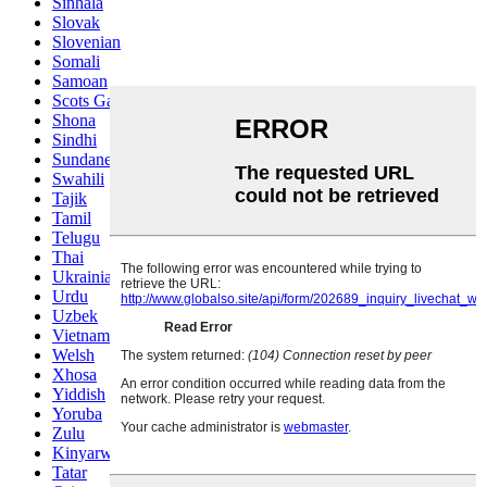
Sinhala
Slovak
Slovenian
Somali
Samoan
Scots Gaelic
Shona
Sindhi
Sundanese
Swahili
Tajik
Tamil
Telugu
Thai
Ukrainian
Urdu
Uzbek
Vietnamese
Welsh
Xhosa
Yiddish
Yoruba
Zulu
Kinyarwanda
Tatar