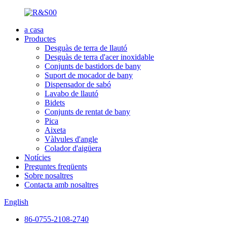
a casa
Productes
Desguàs de terra de llautó
Desguàs de terra d'acer inoxidable
Conjunts de bastidors de bany
Suport de mocador de bany
Dispensador de sabó
Lavabo de llautó
Bidets
Conjunts de rentat de bany
Pica
Aixeta
Vàlvules d'angle
Colador d'aigüera
Notícies
Preguntes freqüents
Sobre nosaltres
Contacta amb nosaltres
English
86-0755-2108-2740