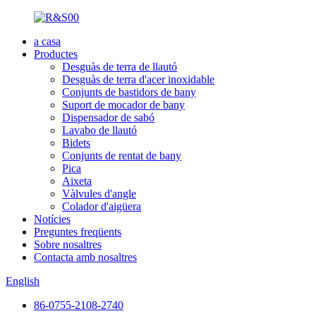
a casa
Productes
Desguàs de terra de llautó
Desguàs de terra d'acer inoxidable
Conjunts de bastidors de bany
Suport de mocador de bany
Dispensador de sabó
Lavabo de llautó
Bidets
Conjunts de rentat de bany
Pica
Aixeta
Vàlvules d'angle
Colador d'aigüera
Notícies
Preguntes freqüents
Sobre nosaltres
Contacta amb nosaltres
English
86-0755-2108-2740