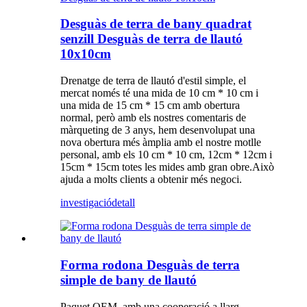
Desguàs de terra de bany quadrat
senzill Desguàs de terra de llautó
10x10cm
Drenatge de terra de llautó d'estil simple, el
mercat només té una mida de 10 cm * 10 cm i
una mida de 15 cm * 15 cm amb obertura
normal, però amb els nostres comentaris de
màrqueting de 3 anys, hem desenvolupat una
nova obertura més àmplia amb el nostre motlle
personal, amb els 10 cm * 10 cm, 12cm * 12cm i
15cm * 15cm totes les mides amb gran obre.Això
ajuda a molts clients a obtenir més negoci.
investigació
detall
Forma rodona Desguàs de terra
simple de bany de llautó
Paquet OEM, amb una cooperació a llarg