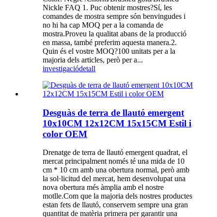
Nickle FAQ 1. Puc obtenir mostres?Sí, les
comandes de mostra sempre són benvingudes i
no hi ha cap MOQ per a la comanda de
mostra.Proveu la qualitat abans de la producció
en massa, també preferim aquesta manera.2.
Quin és el vostre MOQ?100 unitats per a la
majoria dels articles, però per a...
investigació
detall
Desguàs de terra de llautó emergent
10x10CM 12x12CM 15x15CM Estil i
color OEM
Drenatge de terra de llautó emergent quadrat, el
mercat principalment només té una mida de 10
cm * 10 cm amb una obertura normal, però amb
la sol·licitud del mercat, hem desenvolupat una
nova obertura més àmplia amb el nostre
motlle.Com que la majoria dels nostres productes
estan fets de llautó, conservem sempre una gran
quantitat de matèria primera per garantir una