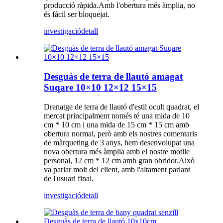
producció ràpida.Amb l'obertura més àmplia, no
és fàcil ser bloquejat.
investigació
detall
Desguàs de terra de llautó amagat
Suqare 10×10 12×12 15×15
Drenatge de terra de llautó d'estil ocult quadrat, el
mercat principalment només té una mida de 10
cm * 10 cm i una mida de 15 cm * 15 cm amb
obertura normal, però amb els nostres comentaris
de màrqueting de 3 anys, hem desenvolupat una
nova obertura més àmplia amb el nostre motlle
personal, 12 cm * 12 cm amb gran obridor.Això
va parlar molt del client, amb l'altament parlant
de l'usuari final.
investigació
detall