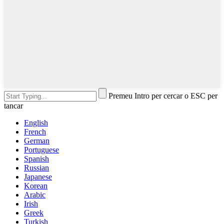
Premeu Intro per cercar o ESC per
tancar
English
French
German
Portuguese
Spanish
Russian
Japanese
Korean
Arabic
Irish
Greek
Turkish