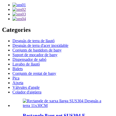
Categories
Desguàs de terra de llautó
Desguàs de terra d'acer inoxidable
Conjunts de bastidors de bany
Suport de mocador de bany
Dispensador de sabó
Lavabo de llautó
Bidets
Conjunts de rentat de bany
Pica
Aixeta
Vàlvules d'angle
Colador d'aigüera
Rectangle llarg net SUS304 F...