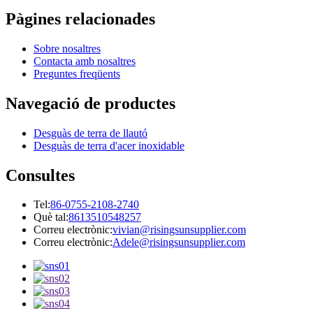
Pàgines relacionades
Sobre nosaltres
Contacta amb nosaltres
Preguntes freqüents
Navegació de productes
Desguàs de terra de llautó
Desguàs de terra d'acer inoxidable
Consultes
Tel:
86-0755-2108-2740
Què tal:
8613510548257
Correu electrònic:
vivian@risingsunsupplier.com
Correu electrònic:
Adele@risingsunsupplier.com