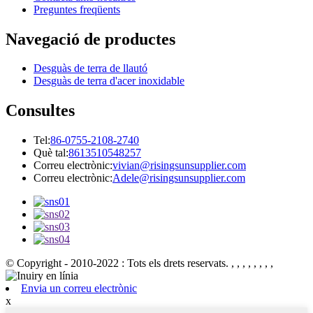
Preguntes freqüents
Navegació de productes
Desguàs de terra de llautó
Desguàs de terra d'acer inoxidable
Consultes
Tel:
86-0755-2108-2740
Què tal:
8613510548257
Correu electrònic:
vivian@risingsunsupplier.com
Correu electrònic:
Adele@risingsunsupplier.com
© Copyright - 2010-2022 : Tots els drets reservats.
, , , , , , , ,
Envia un correu electrònic
x