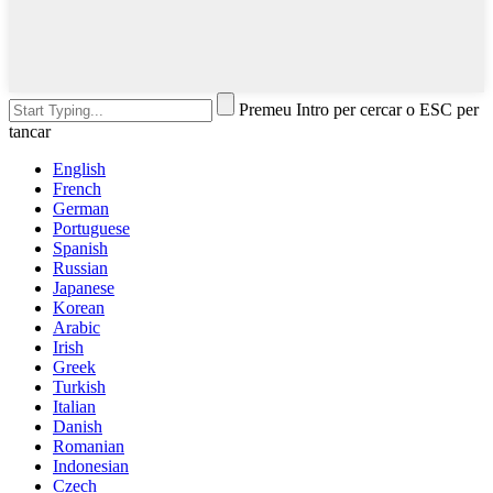
Premeu Intro per cercar o ESC per
tancar
English
French
German
Portuguese
Spanish
Russian
Japanese
Korean
Arabic
Irish
Greek
Turkish
Italian
Danish
Romanian
Indonesian
Czech