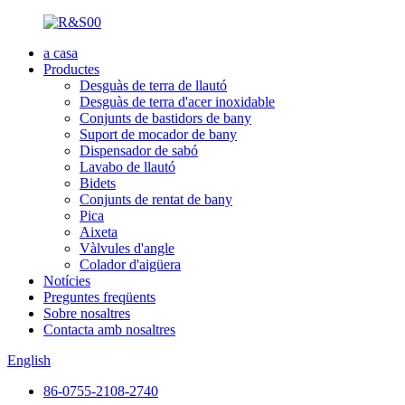
a casa
Productes
Desguàs de terra de llautó
Desguàs de terra d'acer inoxidable
Conjunts de bastidors de bany
Suport de mocador de bany
Dispensador de sabó
Lavabo de llautó
Bidets
Conjunts de rentat de bany
Pica
Aixeta
Vàlvules d'angle
Colador d'aigüera
Notícies
Preguntes freqüents
Sobre nosaltres
Contacta amb nosaltres
English
86-0755-2108-2740